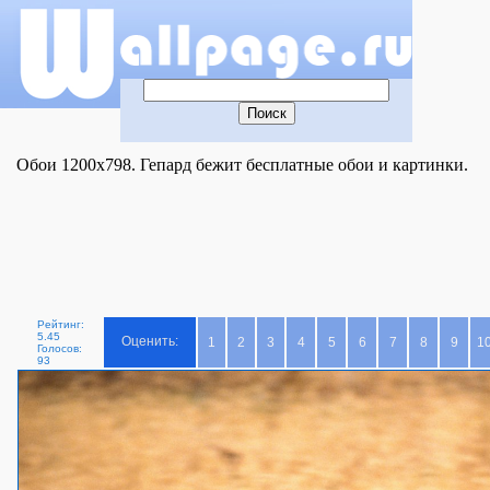
Обои 1200x798. Гепард бежит бесплатные обои и картинки.
Рейтинг:
5.45
Оценить:
1
2
3
4
5
6
7
8
9
1
Голосов:
93