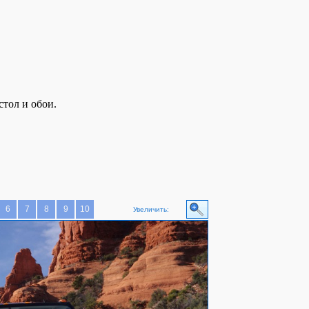
тол и обои.
6
7
8
9
10
Увеличить: