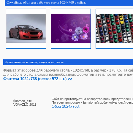
Случайные обои для рабочего стола 1024x768 с сайта:
Дополнительная информация о картинке:
Формат этих обоев для рабочего стола - 1024х768, а размер - 178 Kb. На с
для рабочего стола самых разнообразных форматов и тем, посмотрите дру
Фэнтези 1024x768 (всего: 572 шт.) >>
Сайт не претендует на авторство всех представленн
$domen_site
По вcем вопросам - famajorru(сцобачко)yandex(точко
VOVAZLO 2011
Обои 1024x768.