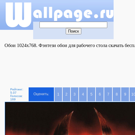
Обои 1024x768. Фэнтези обои для рабочего стола скачать бесп
Рейтинг:
5.07
Оценить:
1
2
3
4
5
6
7
8
9
1
Голосов:
169