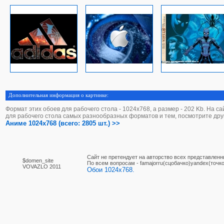
Дополнительная информация о картинке:
Формат этих обоев для рабочего стола - 1024х768, а размер - 202 Kb. На с
для рабочего стола самых разнообразных форматов и тем, посмотрите дру
Аниме 1024x768 (всего: 2805 шт.) >>
Сайт не претендует на авторство всех представленн
$domen_site
По вcем вопросам - famajorru(сцобачко)yandex(точко
VOVAZLO 2011
Обои 1024x768.