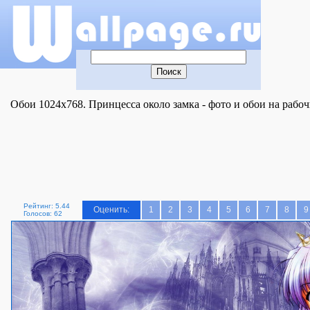
Обои 1024x768. Принцесса около замка - фото и обои на рабоч
Рейтинг: 5.44
Оценить:
1
2
3
4
5
6
7
8
9
Голосов: 62