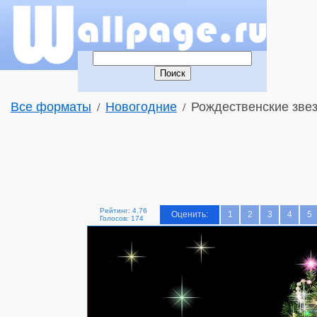
Все форматы
Новогодние
Рождественские зве
/
/
Рейтинг: 4.76
Оценить:
1
2
3
4
5
Голосов: 174