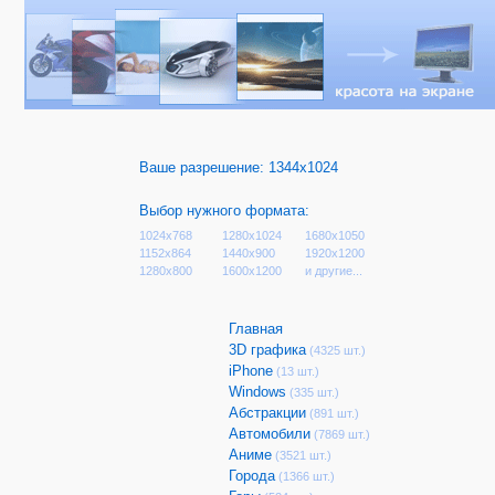
Ваше разрешение:
1344x1024
Выбор нужного формата:
1024x768
1280x1024
1680x1050
1152x864
1440x900
1920x1200
1280x800
1600x1200
и другие...
Главная
3D графика
(4325 шт.)
iPhone
(13 шт.)
Windows
(335 шт.)
Абстракции
(891 шт.)
Автомобили
(7869 шт.)
Аниме
(3521 шт.)
Города
(1366 шт.)