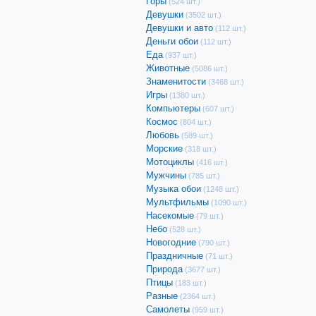
Горы
(524 шт.)
Девушки
(3502 шт.)
Девушки и авто
(112 шт.)
Деньги обои
(112 шт.)
Еда
(937 шт.)
Животные
(5086 шт.)
Знаменитости
(3468 шт.)
Игры
(1380 шт.)
Компьютеры
(607 шт.)
Космос
(804 шт.)
Любовь
(589 шт.)
Морские
(318 шт.)
Мотоциклы
(416 шт.)
Мужчины
(785 шт.)
Музыка обои
(1248 шт.)
Мультфильмы
(1090 шт.)
Насекомые
(79 шт.)
Небо
(528 шт.)
Новогодние
(790 шт.)
Праздничные
(71 шт.)
Природа
(3677 шт.)
Птицы
(183 шт.)
Разные
(2364 шт.)
Самолеты
(959 шт.)