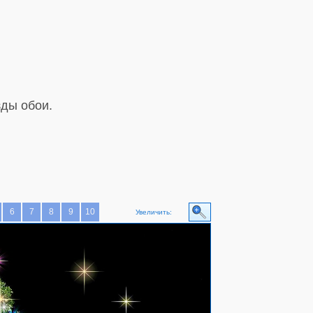
зды обои.
6
7
8
9
10
Увеличить: