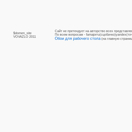
Сайт не претендует на авторство всех представле
$domen_site
По вcем вопросам - famajorru(сцобачко)yandex(точ
VOVAZLO 2011
Обои для рабочего стола
(на главную страниц