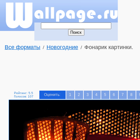
Все форматы
Новогодние
Фонарик картинки.
/
/
Рейтинг: 5.5
Оценить:
1
2
3
4
5
6
7
8
Голосов: 107