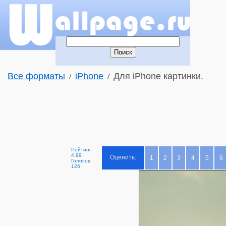
Все форматы
iPhone
Для iPhone картинки.
/
/
Рейтинг:
4.99
Оценить:
1
2
3
4
5
6
Голосов:
126