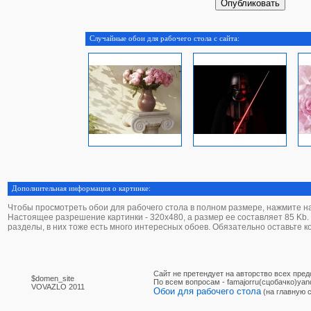
Случайные обои для рабочего стола с сайта:
Дополнительная информация о картинке:
Чтобы просмотреть обои для рабочего стола в полном размере, нажмите на 
Настоящее разрешение картинки - 320х480, а размер ее составляет 85 Kb. Д
разделы, в них тоже есть много интересных обоев. Обязательно оставьте 
Сайт не претендует на авторство всех пре
$domen_site
По вcем вопросам - famajorru(сцобачко)yan
VOVAZLO 2011
Обои для рабочего стола
(на главную 