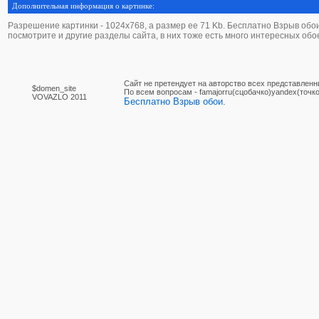
Дополнительная информация о картинке:
Разрешение картинки - 1024х768, а размер ее 71 Kb. Бесплатно Взрыв обои -
посмотрите и другие разделы сайта, в них тоже есть много интересных обо
Сайт не претендует на авторство всех представленн
$domen_site
По вcем вопросам - famajorru(сцобачко)yandex(точко
VOVAZLO 2011
Бесплатно Взрыв обои.