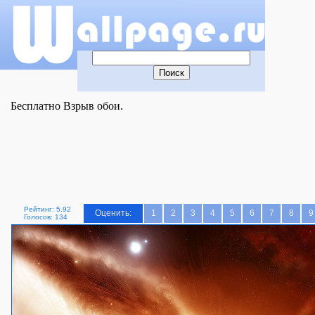
Бесплатно Взрыв обои.
Рейтинг: 5.92
Оценить:
1
2
3
4
5
6
7
8
9
Голосов: 134