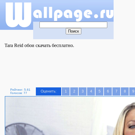
Tara Reid обои скачать бесплатно.
Рейтинг: 5.61
Оценить:
1
2
3
4
5
6
7
8
9
Голосов: 77