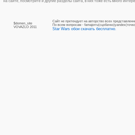
на сайте, посмотрите и другие разделы сайта, в них тоже есть много интер
Сайт не претендует на авторство всех представленн
$domen_site
По вcем вопросам - famajorru(сцобачко)yandex(точко
VOVAZLO 2011
Star Wars обои скачать бесплатно.