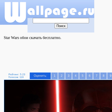
Star Wars обои скачать бесплатно.
Рейтинг: 5.23
Оценить:
1
2
3
4
5
6
7
8
9
Голосов: 116