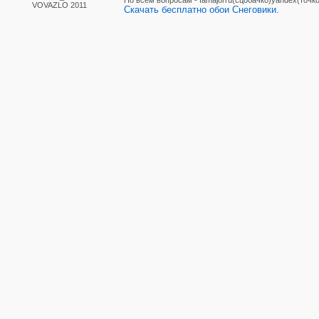
По вcем вопросам - famajorru(сцобачко)yandex(точко
VOVAZLO 2011
Скачать бесплатно обои Снеговики.