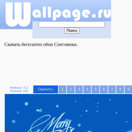
Скачать бесплатно обои Снеговики.
Рейтинг: 5.2
Оценить:
1
2
3
4
5
6
7
8
9
Голосов: 113