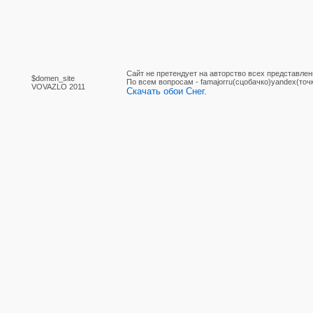
Сайт не претендует на авторство всех представлен
$domen_site
По вcем вопросам - famajorru(сцобачко)yandex(точ
VOVAZLO 2011
Скачать обои Снег.