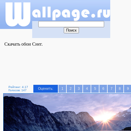
Скачать обои Снег.
Рейтинг: 4.17
Оценить:
1
2
3
4
5
6
7
8
9
Голосов: 147