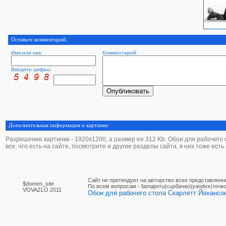
Оставьте комментарий.
Имя или ник:
Комментарий:
Введите цифры:
Дополнительная информация о картинке:
Разрешение картинки - 1920х1200, а размер ее 312 Kb. Обои для рабочего 
все, что есть на сайте, посмотрите и другие разделы сайта, в них тоже ест
Сайт не претендует на авторство всех представленн
$domen_site
По вcем вопросам - famajorru(сцобачко)yandex(точко
VOVAZLO 2011
Обои для рабочего стола Скарлетт Йохансо