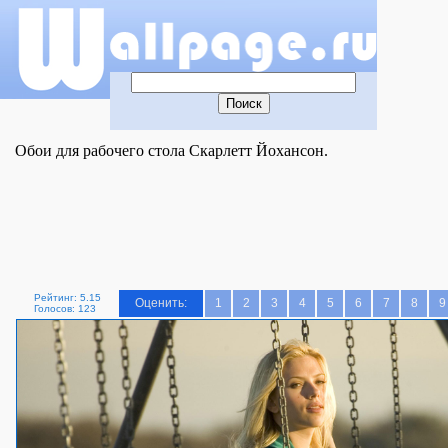
Обои для рабочего стола Скарлетт Йохансон.
Рейтинг: 5.15
Оценить:
1
2
3
4
5
6
7
8
9
Голосов: 123