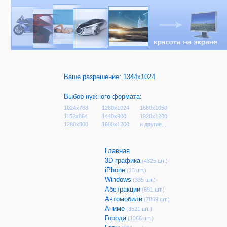
Ваше разрешение:
1344x1024
Выбор нужного формата:
1024x768
1280x1024
1680x1050
1152x864
1440x900
1920x1200
1280x800
1600x1200
и другие...
Главная
3D графика
(4325 шт.)
iPhone
(13 шт.)
Windows
(335 шт.)
Абстракции
(891 шт.)
Автомобили
(7869 шт.)
Аниме
(3521 шт.)
Города
(1366 шт.)