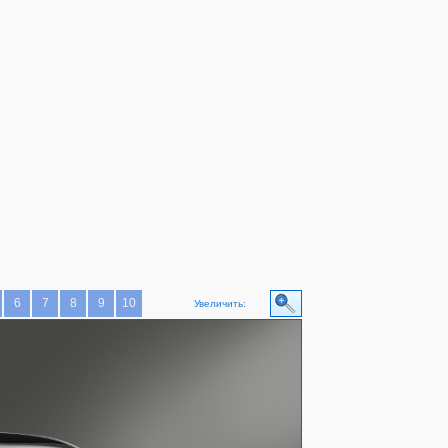
6
7
8
9
10
Увеличить: