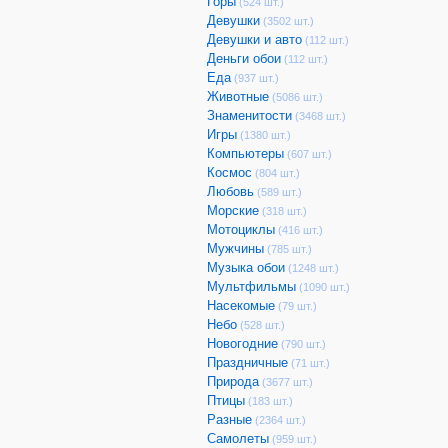
Горы
(524 шт.)
Девушки
(3502 шт.)
Девушки и авто
(112 шт.)
Деньги обои
(112 шт.)
Еда
(937 шт.)
Животные
(5086 шт.)
Знаменитости
(3468 шт.)
Игры
(1380 шт.)
Компьютеры
(607 шт.)
Космос
(804 шт.)
Любовь
(589 шт.)
Морские
(318 шт.)
Мотоциклы
(416 шт.)
Мужчины
(785 шт.)
Музыка обои
(1248 шт.)
Мультфильмы
(1090 шт.)
Насекомые
(79 шт.)
Небо
(528 шт.)
Новогодние
(790 шт.)
Праздничные
(71 шт.)
Природа
(3677 шт.)
Птицы
(183 шт.)
Разные
(2364 шт.)
Самолеты
(959 шт.)