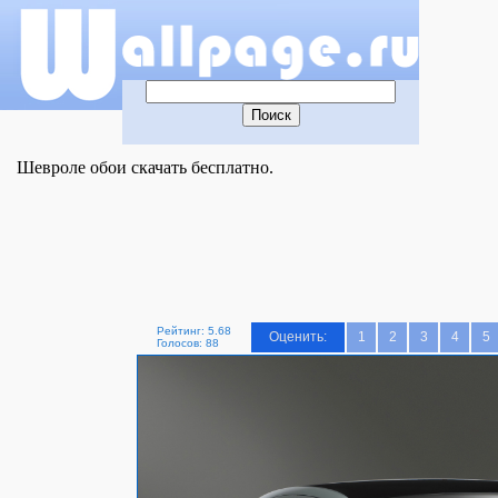
Шевроле обои скачать бесплатно.
Рейтинг: 5.68
Оценить:
1
2
3
4
5
Голосов: 88