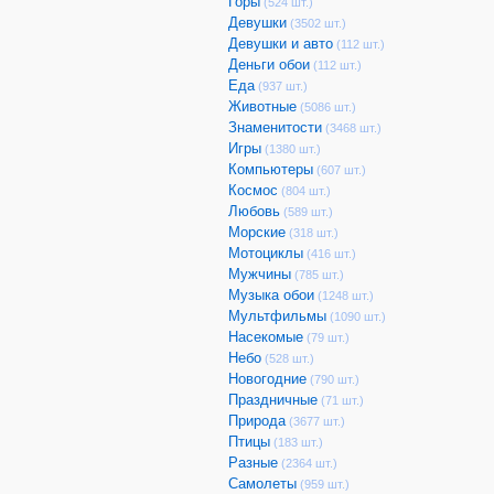
Горы
(524 шт.)
Девушки
(3502 шт.)
Девушки и авто
(112 шт.)
Деньги обои
(112 шт.)
Еда
(937 шт.)
Животные
(5086 шт.)
Знаменитости
(3468 шт.)
Игры
(1380 шт.)
Компьютеры
(607 шт.)
Космос
(804 шт.)
Любовь
(589 шт.)
Морские
(318 шт.)
Мотоциклы
(416 шт.)
Мужчины
(785 шт.)
Музыка обои
(1248 шт.)
Мультфильмы
(1090 шт.)
Насекомые
(79 шт.)
Небо
(528 шт.)
Новогодние
(790 шт.)
Праздничные
(71 шт.)
Природа
(3677 шт.)
Птицы
(183 шт.)
Разные
(2364 шт.)
Самолеты
(959 шт.)