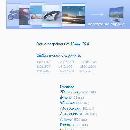
Ваше разрешение:
1344x1024
Выбор нужного формата:
1024x768
1280x1024
1680x1050
1152x864
1440x900
1920x1200
1280x800
1600x1200
и другие...
Главная
3D графика
(4325 шт.)
iPhone
(13 шт.)
Windows
(335 шт.)
Абстракции
(891 шт.)
Автомобили
(7869 шт.)
Аниме
(3521 шт.)
Города
(1366 шт.)