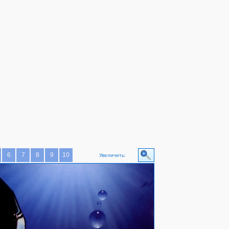
6
7
8
9
10
Увеличить: