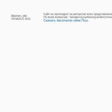
Сайт не претендует на авторство всех представленн
$domen_site
По вcем вопросам - famajorru(сцобачко)yandex(точко
VOVAZLO 2011
Скачать бесплатно обои Псы.