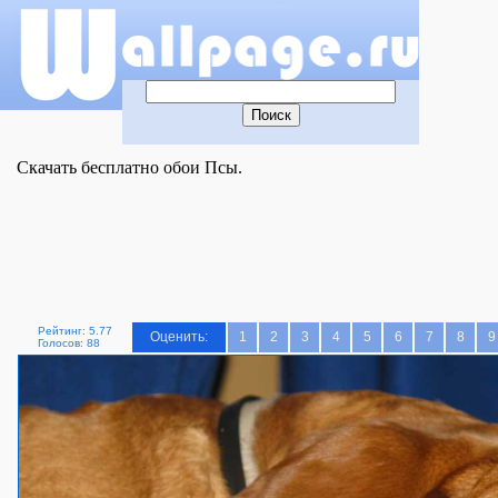
Скачать бесплатно обои Псы.
Рейтинг: 5.77
Оценить:
1
2
3
4
5
6
7
8
9
Голосов: 88