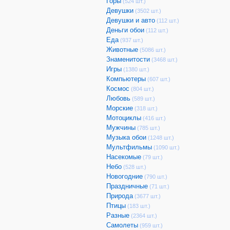
Горы
(524 шт.)
Девушки
(3502 шт.)
Девушки и авто
(112 шт.)
Деньги обои
(112 шт.)
Еда
(937 шт.)
Животные
(5086 шт.)
Знаменитости
(3468 шт.)
Игры
(1380 шт.)
Компьютеры
(607 шт.)
Космос
(804 шт.)
Любовь
(589 шт.)
Морские
(318 шт.)
Мотоциклы
(416 шт.)
Мужчины
(785 шт.)
Музыка обои
(1248 шт.)
Мультфильмы
(1090 шт.)
Насекомые
(79 шт.)
Небо
(528 шт.)
Новогодние
(790 шт.)
Праздничные
(71 шт.)
Природа
(3677 шт.)
Птицы
(183 шт.)
Разные
(2364 шт.)
Самолеты
(959 шт.)