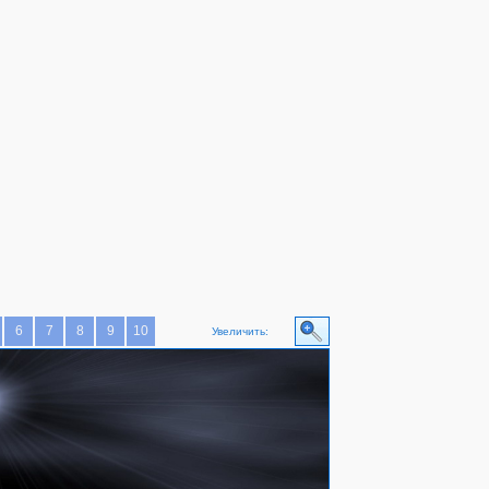
6
7
8
9
10
Увеличить: