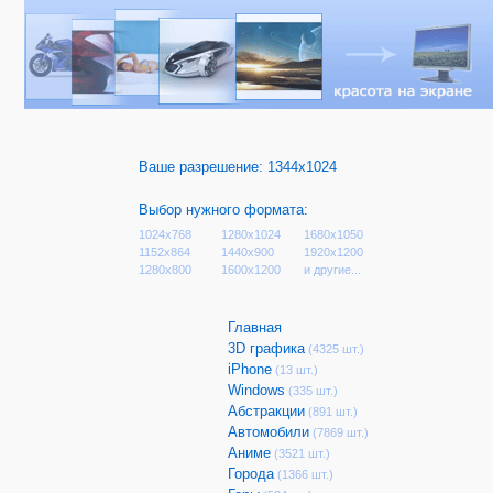
Ваше разрешение:
1344x1024
Выбор нужного формата:
1024x768
1280x1024
1680x1050
1152x864
1440x900
1920x1200
1280x800
1600x1200
и другие...
Главная
3D графика
(4325 шт.)
iPhone
(13 шт.)
Windows
(335 шт.)
Абстракции
(891 шт.)
Автомобили
(7869 шт.)
Аниме
(3521 шт.)
Города
(1366 шт.)