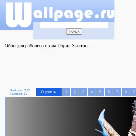
Обои для рабочего стола Пэрис Хилтон.
Рейтинг: 5.23
Оценить:
1
2
3
4
5
6
7
8
9
Голосов: 79