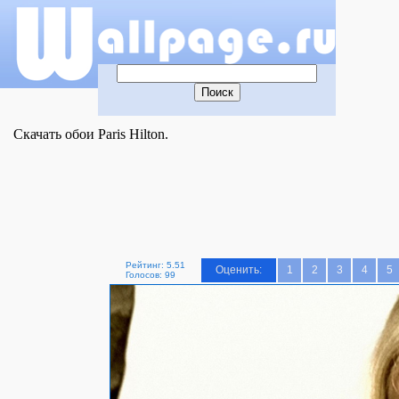
Скачать обои Paris Hilton.
Рейтинг: 5.51
Оценить:
1
2
3
4
5
Голосов: 99