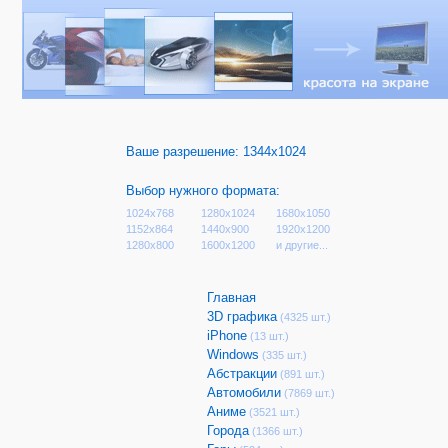
Ваше разрешение:
1344x1024
Выбор нужного формата:
1024x768
1280x1024
1680x1050
1152x864
1440x900
1920x1200
1280x800
1600x1200
и другие...
Главная
3D графика
(4325 шт.)
iPhone
(13 шт.)
Windows
(335 шт.)
Абстракции
(891 шт.)
Автомобили
(7869 шт.)
Аниме
(3521 шт.)
Города
(1366 шт.)