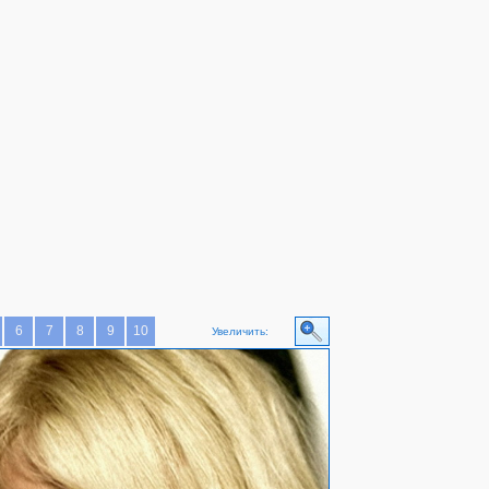
6
7
8
9
10
Увеличить: