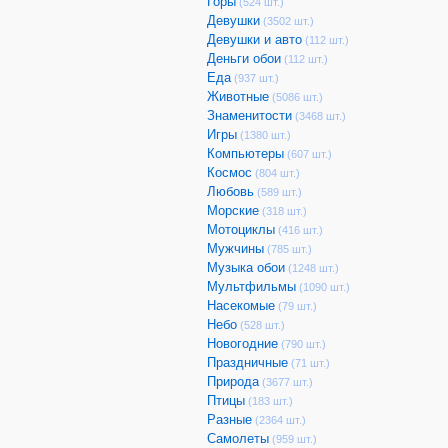
Горы
(524 шт.)
Девушки
(3502 шт.)
Девушки и авто
(112 шт.)
Деньги обои
(112 шт.)
Еда
(937 шт.)
Животные
(5086 шт.)
Знаменитости
(3468 шт.)
Игры
(1380 шт.)
Компьютеры
(607 шт.)
Космос
(804 шт.)
Любовь
(589 шт.)
Морские
(318 шт.)
Мотоциклы
(416 шт.)
Мужчины
(785 шт.)
Музыка обои
(1248 шт.)
Мультфильмы
(1090 шт.)
Насекомые
(79 шт.)
Небо
(528 шт.)
Новогодние
(790 шт.)
Праздничные
(71 шт.)
Природа
(3677 шт.)
Птицы
(183 шт.)
Разные
(2364 шт.)
Самолеты
(959 шт.)