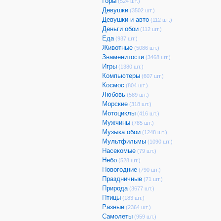
Горы
(524 шт.)
Девушки
(3502 шт.)
Девушки и авто
(112 шт.)
Деньги обои
(112 шт.)
Еда
(937 шт.)
Животные
(5086 шт.)
Знаменитости
(3468 шт.)
Игры
(1380 шт.)
Компьютеры
(607 шт.)
Космос
(804 шт.)
Любовь
(589 шт.)
Морские
(318 шт.)
Мотоциклы
(416 шт.)
Мужчины
(785 шт.)
Музыка обои
(1248 шт.)
Мультфильмы
(1090 шт.)
Насекомые
(79 шт.)
Небо
(528 шт.)
Новогодние
(790 шт.)
Праздничные
(71 шт.)
Природа
(3677 шт.)
Птицы
(183 шт.)
Разные
(2364 шт.)
Самолеты
(959 шт.)