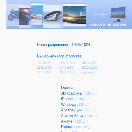
Ваше разрешение:
1344x1024
Выбор нужного формата:
1024x768
1280x1024
1680x1050
1152x864
1440x900
1920x1200
1280x800
1600x1200
и другие...
Главная
3D графика
(4325 шт.)
iPhone
(13 шт.)
Windows
(335 шт.)
Абстракции
(891 шт.)
Автомобили
(7869 шт.)
Аниме
(3521 шт.)
Города
(1366 шт.)