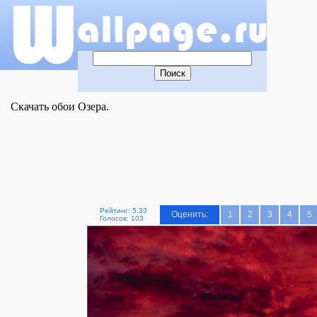
Скачать обои Озера.
Рейтинг: 5.33
Оценить:
1
2
3
4
5
Голосов: 103