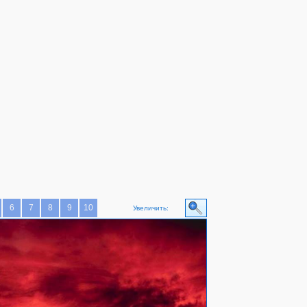
6
7
8
9
10
Увеличить: