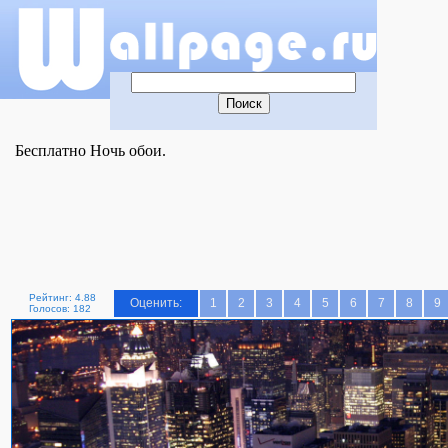
Бесплатно Ночь обои.
Рейтинг: 4.88
Оценить:
1
2
3
4
5
6
7
8
9
Голосов: 182