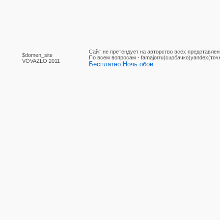
Сайт не претендует на авторство всех представлен
$domen_site
По вcем вопросам - famajorru(сцобачко)yandex(точ
VOVAZLO 2011
Бесплатно Ночь обои.