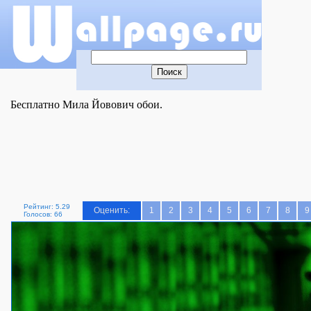
Бесплатно Мила Йовович обои.
Рейтинг: 5.29
Оценить:
1
2
3
4
5
6
7
8
9
Голосов: 66