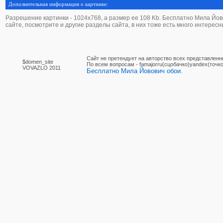
Дополнительная информация о картинке:
Разрешение картинки - 1024х768, а размер ее 108 Kb. Бесплатно Мила Йовов
сайте, посмотрите и другие разделы сайта, в них тоже есть много интересн
Сайт не претендует на авторство всех представленн
$domen_site
По вcем вопросам - famajorru(сцобачко)yandex(точко
VOVAZLO 2011
Бесплатно Мила Йовович обои.