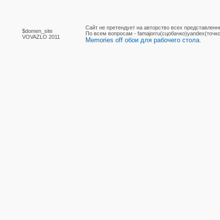
Сайт не претендует на авторство всех представленн
$domen_site
По вcем вопросам - famajorru(сцобачко)yandex(точко
VOVAZLO 2011
Мemories off обои для рабочего стола.