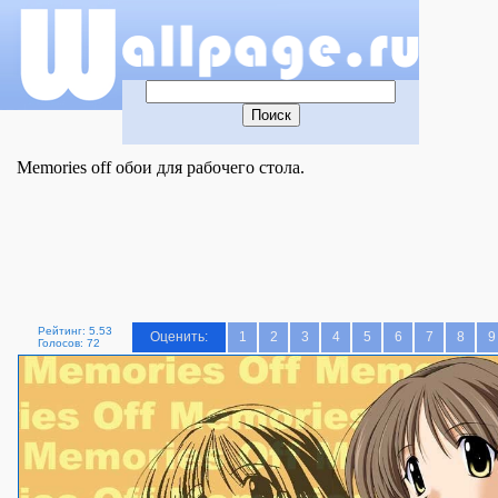
Мemories off обои для рабочего стола.
Рейтинг: 5.53
Оценить:
1
2
3
4
5
6
7
8
9
Голосов: 72