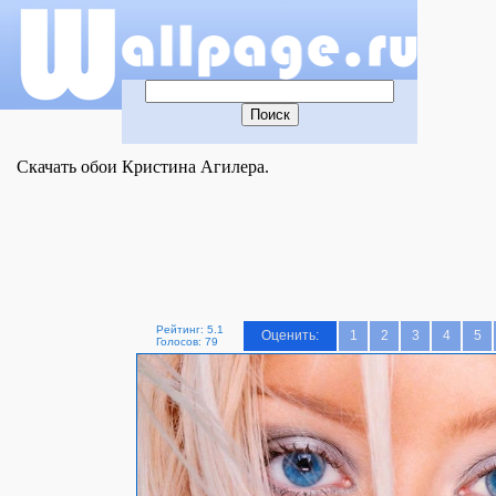
Скачать обои Кристина Агилера.
Рейтинг: 5.1
Оценить:
1
2
3
4
5
Голосов: 79