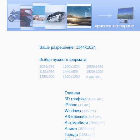
Ваше разрешение:
1344x1024
Выбор нужного формата:
1024x768
1280x1024
1680x1050
1152x864
1440x900
1920x1200
1280x800
1600x1200
и другие...
Главная
3D графика
(4325 шт.)
iPhone
(13 шт.)
Windows
(335 шт.)
Абстракции
(891 шт.)
Автомобили
(7869 шт.)
Аниме
(3521 шт.)
Города
(1366 шт.)