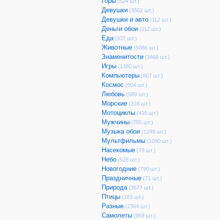
Горы
(524 шт.)
Девушки
(3502 шт.)
Девушки и авто
(112 шт.)
Деньги обои
(112 шт.)
Еда
(937 шт.)
Животные
(5086 шт.)
Знаменитости
(3468 шт.)
Игры
(1380 шт.)
Компьютеры
(607 шт.)
Космос
(804 шт.)
Любовь
(589 шт.)
Морские
(318 шт.)
Мотоциклы
(416 шт.)
Мужчины
(785 шт.)
Музыка обои
(1248 шт.)
Мультфильмы
(1090 шт.)
Насекомые
(79 шт.)
Небо
(528 шт.)
Новогодние
(790 шт.)
Праздничные
(71 шт.)
Природа
(3677 шт.)
Птицы
(183 шт.)
Разные
(2364 шт.)
Самолеты
(959 шт.)