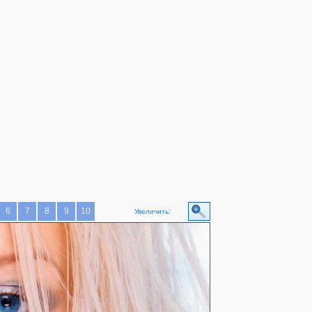
6
7
8
9
10
Увеличить: