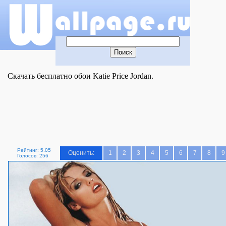
Скачать бесплатно обои Katie Price Jordan.
Рейтинг: 5.05
Оценить:
1
2
3
4
5
6
7
8
9
Голосов: 256