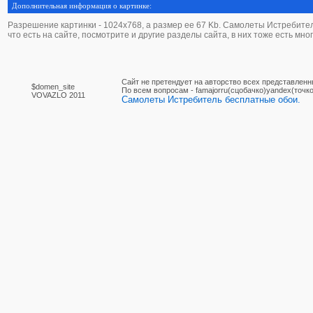
Дополнительная информация о картинке:
Разрешение картинки - 1024х768, а размер ее 67 Kb. Самолеты Истребитель
что есть на сайте, посмотрите и другие разделы сайта, в них тоже есть мно
Сайт не претендует на авторство всех представленн
$domen_site
По вcем вопросам - famajorru(сцобачко)yandex(точко
VOVAZLO 2011
Самолеты Истребитель бесплатные обои.