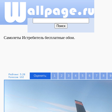
Самолеты Истребитель бесплатные обои.
Рейтинг: 5.28
Оценить:
1
2
3
4
5
6
7
8
9
Голосов: 102