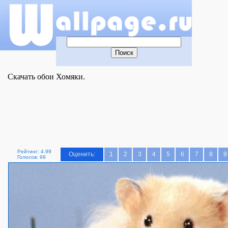
Скачать обои Хомяки.
Рейтинг: 4.99
Оценить:
1
2
3
4
5
6
7
8
9
Голосов: 99