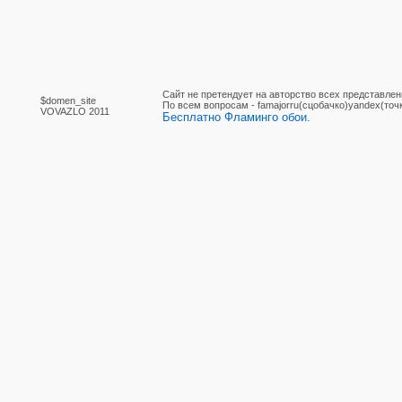
Сайт не претендует на авторство всех представлен
$domen_site
По вcем вопросам - famajorru(сцобачко)yandex(точ
VOVAZLO 2011
Бесплатно Фламинго обои.