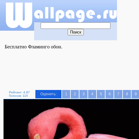
Бесплатно Фламинго обои.
Рейтинг: 4.97
Оценить:
1
2
3
4
5
6
7
8
9
Голосов: 115