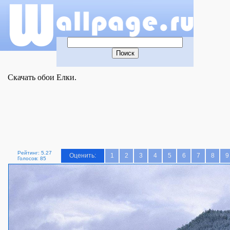
Скачать обои Елки.
Рейтинг: 5.27
Оценить:
1
2
3
4
5
6
7
8
9
Голосов: 85