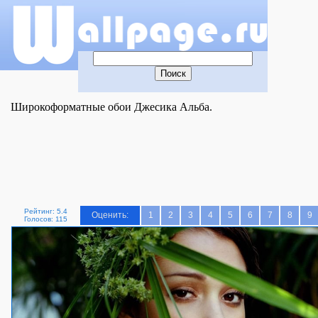
Широкоформатные обои Джесика Альба.
Рейтинг: 5.4
Оценить:
1
2
3
4
5
6
7
8
9
Голосов: 115