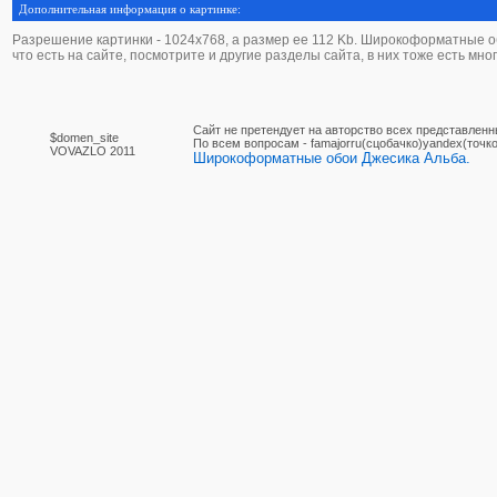
Дополнительная информация о картинке:
Разрешение картинки - 1024х768, а размер ее 112 Kb. Широкоформатные об
что есть на сайте, посмотрите и другие разделы сайта, в них тоже есть мно
Сайт не претендует на авторство всех представленн
$domen_site
По вcем вопросам - famajorru(сцобачко)yandex(точко
VOVAZLO 2011
Широкоформатные обои Джесика Альба.