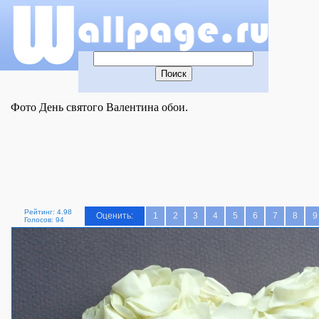
Фото День святого Валентина обои.
Рейтинг: 4.98
Оценить:
1
2
3
4
5
6
7
8
9
Голосов: 94