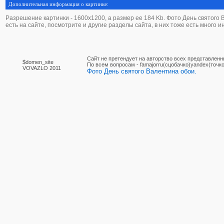
Дополнительная информация о картинке:
Разрешение картинки - 1600х1200, а размер ее 184 Kb. Фото День святого В
есть на сайте, посмотрите и другие разделы сайта, в них тоже есть много 
Сайт не претендует на авторство всех представленн
$domen_site
По вcем вопросам - famajorru(сцобачко)yandex(точко
VOVAZLO 2011
Фото День святого Валентина обои.