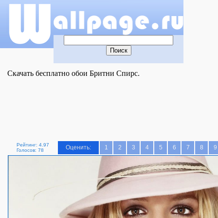
Скачать бесплатно обои Бритни Спирс.
Рейтинг: 4.97
Оценить:
1
2
3
4
5
6
7
8
9
Голосов: 78