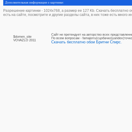
Дополнительная информация о картинке:
Разрешение картинки - 1024х768, а размер ее 127 Kb. Скачать бесплатно об
есть на сайте, посмотрите и другие разделы сайта, в них тоже есть много 
Сайт не претендует на авторство всех представленн
$domen_site
По вcем вопросам - famajorru(сцобачко)yandex(точко
VOVAZLO 2011
Скачать бесплатно обои Бритни Спирс.