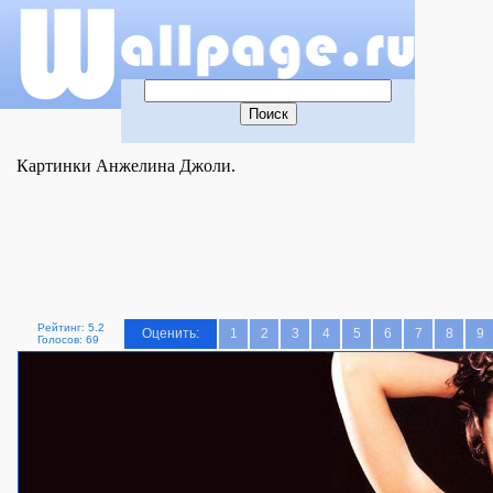
Картинки Анжелина Джоли.
Рейтинг: 5.2
Оценить:
1
2
3
4
5
6
7
8
9
Голосов: 69