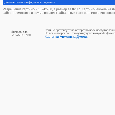
Дополнительная информация о картинке:
Разрешение картинки - 1024х768, а размер ее 82 Kb. Картинки Анжелина Джо
сайте, посмотрите и другие разделы сайта, в них тоже есть много интересн
Сайт не претендует на авторство всех представленн
$domen_site
По вcем вопросам - famajorru(сцобачко)yandex(точко
VOVAZLO 2011
Картинки Анжелина Джоли.