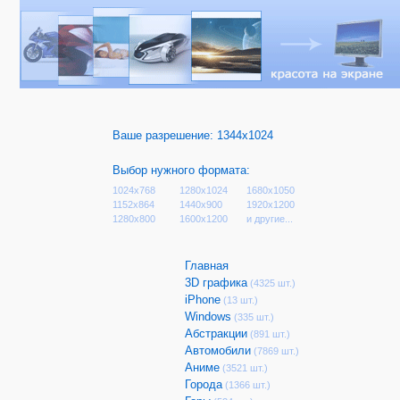
Ваше разрешение:
1344x1024
Выбор нужного формата:
1024x768
1280x1024
1680x1050
1152x864
1440x900
1920x1200
1280x800
1600x1200
и другие...
Главная
3D графика
(4325 шт.)
iPhone
(13 шт.)
Windows
(335 шт.)
Абстракции
(891 шт.)
Автомобили
(7869 шт.)
Аниме
(3521 шт.)
Города
(1366 шт.)