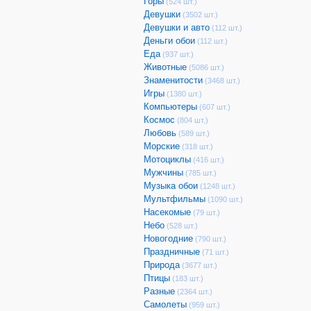
Горы
(524 шт.)
Девушки
(3502 шт.)
Девушки и авто
(112 шт.)
Деньги обои
(112 шт.)
Еда
(937 шт.)
Животные
(5086 шт.)
Знаменитости
(3468 шт.)
Игры
(1380 шт.)
Компьютеры
(607 шт.)
Космос
(804 шт.)
Любовь
(589 шт.)
Морские
(318 шт.)
Мотоциклы
(416 шт.)
Мужчины
(785 шт.)
Музыка обои
(1248 шт.)
Мультфильмы
(1090 шт.)
Насекомые
(79 шт.)
Небо
(528 шт.)
Новогодние
(790 шт.)
Праздничные
(71 шт.)
Природа
(3677 шт.)
Птицы
(183 шт.)
Разные
(2364 шт.)
Самолеты
(959 шт.)