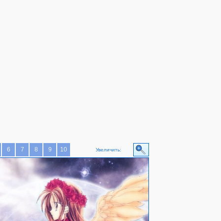
6
7
8
9
10
Увеличить: