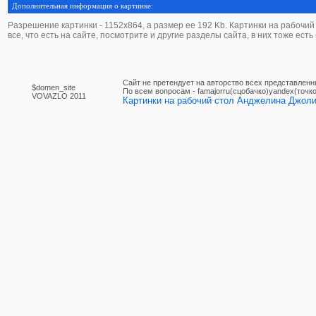
Дополнительная информация о картинке:
Разрешение картинки - 1152х864, а размер ее 192 Kb. Картинки на рабочий
все, что есть на сайте, посмотрите и другие разделы сайта, в них тоже ест
Сайт не претендует на авторство всех представленн
$domen_site
По вcем вопросам - famajorru(сцобачко)yandex(точко
VOVAZLO 2011
Картинки на рабочий стол Анджелина Джоли