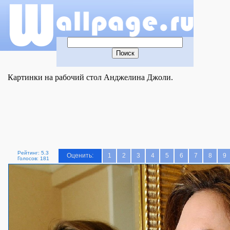
Картинки на рабочий стол Анджелина Джоли.
Рейтинг: 5.3
Оценить:
1
2
3
4
5
6
7
8
9
Голосов: 181