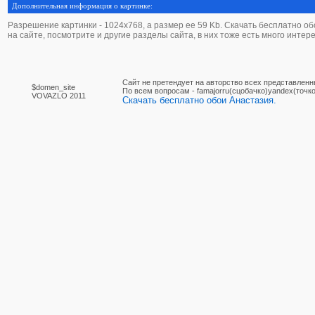
Дополнительная информация о картинке:
Разрешение картинки - 1024х768, а размер ее 59 Kb. Скачать бесплатно обои
на сайте, посмотрите и другие разделы сайта, в них тоже есть много интер
Сайт не претендует на авторство всех представленн
$domen_site
По вcем вопросам - famajorru(сцобачко)yandex(точко
VOVAZLO 2011
Скачать бесплатно обои Анастазия.