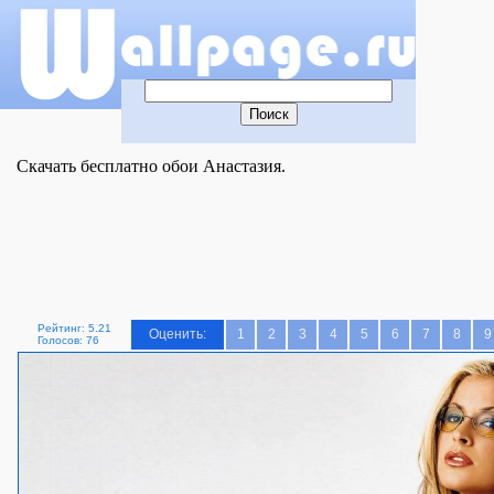
Скачать бесплатно обои Анастазия.
Рейтинг: 5.21
Оценить:
1
2
3
4
5
6
7
8
9
Голосов: 76