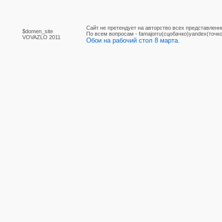
Сайт не претендует на авторство всех представленн
$domen_site
По вcем вопросам - famajorru(сцобачко)yandex(точко
VOVAZLO 2011
Обои на рабочий стол 8 марта.