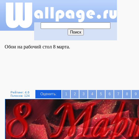
Обои на рабочий стол 8 марта.
Рейтинг: 4.6
Оценить:
1
2
3
4
5
6
7
8
9
Голосов: 124