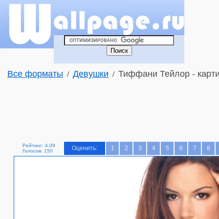
Все форматы
Девушки
Тиффани Тейлор - карти
/
/
Рейтинг: 4.09
Оценить:
1
2
3
4
5
6
7
8
Голосов: 150