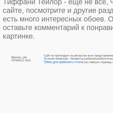
Тиффани Тейлор - еще не все, ч
сайте, посмотрите и другие раз
есть много интересных обоев. 
оставьте комментарий к понра
картинке.
Сайт не претендует на авторство всех представленн
$domen_site
По вcем вопросам - famajorru(сцобачко)yandex(точко
VOVAZLO 2011
Обои для рабочего стола
(на главную страницу 