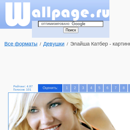
Все форматы
Девушки
Элайша Катбер - картин
/
/
Рейтинг: 4.87
Оценить:
1
2
3
4
5
6
7
8
Голосов: 101