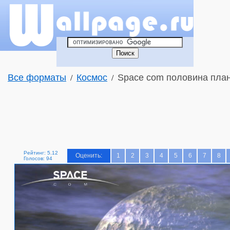
Все форматы
Космос
Space com половина план
/
/
Рейтинг: 5.12
Оценить:
1
2
3
4
5
6
7
8
Голосов: 94