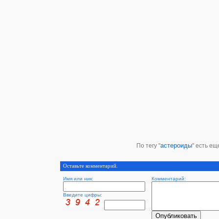
астероиды
По тегу "
" есть ещ
Оставьте комментарий.
Имя или ник:
Комментарий:
Введите цифры: