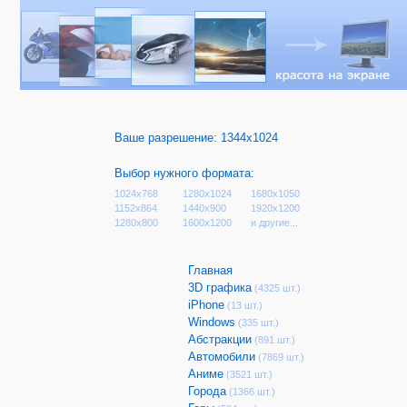
Ваше разрешение:
1344x1024
Выбор нужного формата:
1024x768
1280x1024
1680x1050
1152x864
1440x900
1920x1200
1280x800
1600x1200
и другие...
Главная
3D графика
(4325 шт.)
iPhone
(13 шт.)
Windows
(335 шт.)
Абстракции
(891 шт.)
Автомобили
(7869 шт.)
Аниме
(3521 шт.)
Города
(1366 шт.)