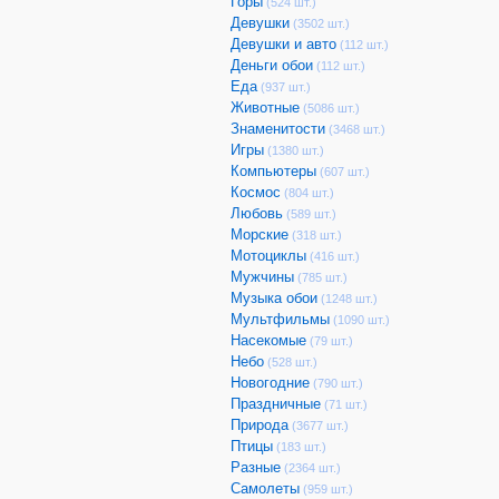
Горы
(524 шт.)
Девушки
(3502 шт.)
Девушки и авто
(112 шт.)
Деньги обои
(112 шт.)
Еда
(937 шт.)
Животные
(5086 шт.)
Знаменитости
(3468 шт.)
Игры
(1380 шт.)
Компьютеры
(607 шт.)
Космос
(804 шт.)
Любовь
(589 шт.)
Морские
(318 шт.)
Мотоциклы
(416 шт.)
Мужчины
(785 шт.)
Музыка обои
(1248 шт.)
Мультфильмы
(1090 шт.)
Насекомые
(79 шт.)
Небо
(528 шт.)
Новогодние
(790 шт.)
Праздничные
(71 шт.)
Природа
(3677 шт.)
Птицы
(183 шт.)
Разные
(2364 шт.)
Самолеты
(959 шт.)