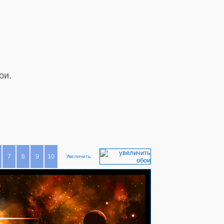
ои.
7
8
9
10
Увеличить: