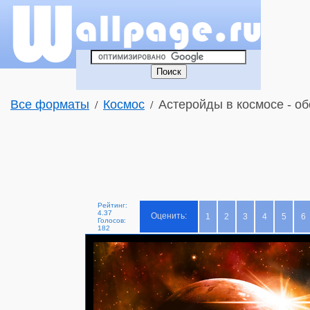
Все форматы
Космос
Астеройды в космосе - об
/
/
Рейтинг:
4.37
Оценить:
1
2
3
4
5
6
Голосов:
182