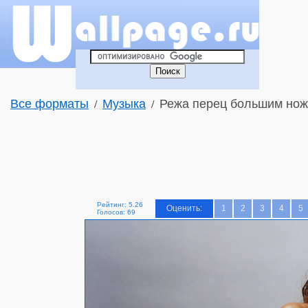
Все форматы
Музыка
Режа перец большим ножо
/
/
Рейтинг: 5.26
Оценить:
1
2
3
4
5
Голосов: 69