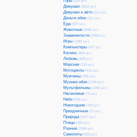
Горы
(524 шт.)
Девушки
(3502 шт.)
Девушки и авто
(112 шт.)
Деньги обои
(112 шт.)
Еда
(937 шт.)
Животные
(5086 шт.)
Знаменитости
(3468 шт.)
Игры
(1380 шт.)
Компьютеры
(607 шт.)
Космос
(804 шт.)
Любовь
(589 шт.)
Морские
(318 шт.)
Мотоциклы
(416 шт.)
Мужчины
(785 шт.)
Музыка обои
(1248 шт.)
Мультфильмы
(1090 шт.)
Насекомые
(79 шт.)
Небо
(528 шт.)
Новогодние
(790 шт.)
Праздничные
(71 шт.)
Природа
(3677 шт.)
Птицы
(183 шт.)
Разные
(2364 шт.)
Самолеты
(959 шт.)