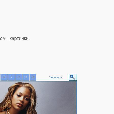
м - картинки.
6
7
8
9
10
Увеличить: