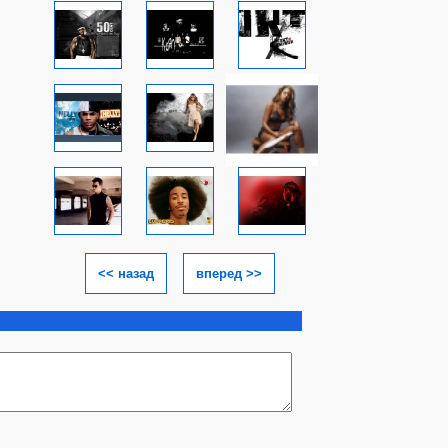
<< назад
вперед >>