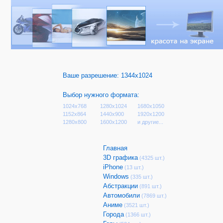
Ваше разрешение:
1344x1024
Выбор нужного формата:
1024x768
1280x1024
1680x1050
1152x864
1440x900
1920x1200
1280x800
1600x1200
и другие...
Главная
3D графика
(4325 шт.)
iPhone
(13 шт.)
Windows
(335 шт.)
Абстракции
(891 шт.)
Автомобили
(7869 шт.)
Аниме
(3521 шт.)
Города
(1366 шт.)