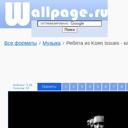
Все форматы
Музыка
Ребята из Koяn issues - к
/
/
Рейтинг: 5.28
Оценить:
1
2
3
4
5
6
7
8
Голосов: 32