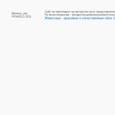
Сайт не претендует на авторство всех представленн
$domen_site
По вcем вопросам - famajorru(сцобачко)yandex(точко
VOVAZLO 2011
Животные - красивые и качественные обои 1