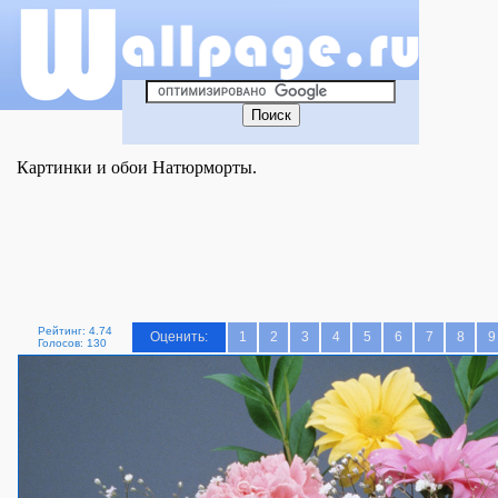
Картинки и обои Натюрморты.
Рейтинг: 4.74
Оценить:
1
2
3
4
5
6
7
8
9
Голосов: 130