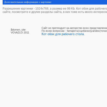
Дополнительная информация о картинке:
Разрешение картинки - 1024х768, а размер ее 99 Kb. Кот обои для рабочего с
сайте, посмотрите и другие разделы сайта, в них тоже есть много интересн
Сайт не претендует на авторство всех представленн
$domen_site
По вcем вопросам - famajorru(сцобачко)yandex(точко
VOVAZLO 2011
Кот обои для рабочего стола.