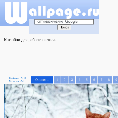
Кот обои для рабочего стола.
Рейтинг: 5.11
Оценить:
1
2
3
4
5
6
7
8
9
Голосов: 64