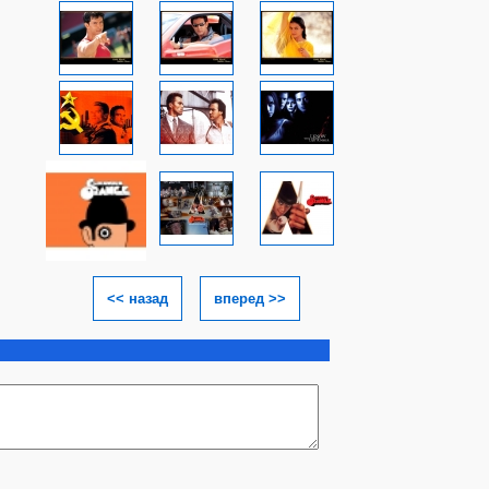
<< назад
вперед >>