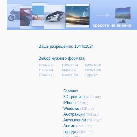
Ваше разрешение:
1344x1024
Выбор нужного формата:
1024x768
1280x1024
1680x1050
1152x864
1440x900
1920x1200
1280x800
1600x1200
и другие...
Главная
3D графика
(4325 шт.)
iPhone
(13 шт.)
Windows
(335 шт.)
Абстракции
(891 шт.)
Автомобили
(7869 шт.)
Аниме
(3521 шт.)
Города
(1366 шт.)