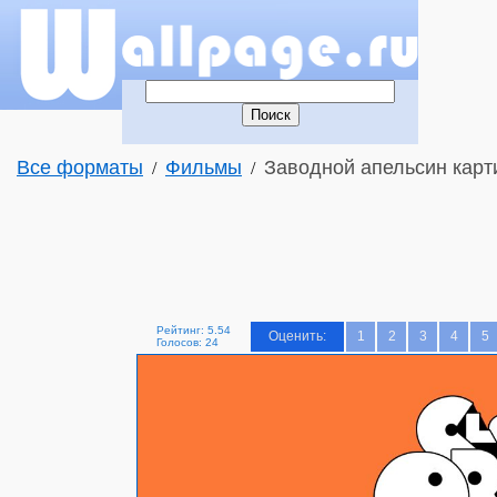
Все форматы
Фильмы
Заводной апельсин карт
/
/
Рейтинг: 5.54
Оценить:
1
2
3
4
5
Голосов: 24