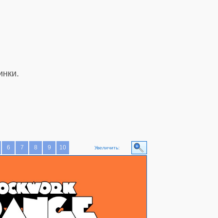
инки.
6
7
8
9
10
Увеличить: