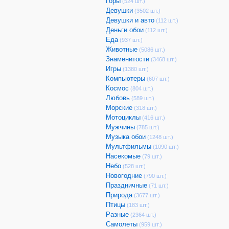
Горы
(524 шт.)
Девушки
(3502 шт.)
Девушки и авто
(112 шт.)
Деньги обои
(112 шт.)
Еда
(937 шт.)
Животные
(5086 шт.)
Знаменитости
(3468 шт.)
Игры
(1380 шт.)
Компьютеры
(607 шт.)
Космос
(804 шт.)
Любовь
(589 шт.)
Морские
(318 шт.)
Мотоциклы
(416 шт.)
Мужчины
(785 шт.)
Музыка обои
(1248 шт.)
Мультфильмы
(1090 шт.)
Насекомые
(79 шт.)
Небо
(528 шт.)
Новогодние
(790 шт.)
Праздничные
(71 шт.)
Природа
(3677 шт.)
Птицы
(183 шт.)
Разные
(2364 шт.)
Самолеты
(959 шт.)