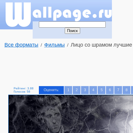
Все форматы
Фильмы
Лицо со шрамом лучшие 
/
/
Рейтинг: 3.88
Оценить:
1
2
3
4
5
6
7
8
Голосов: 58