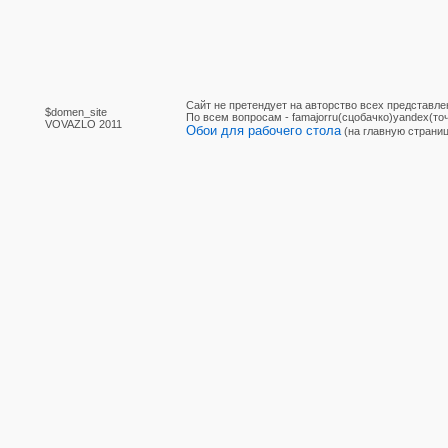
Сайт не претендует на авторство всех представле
$domen_site
По вcем вопросам - famajorru(сцобачко)yandex(точ
VOVAZLO 2011
Обои для рабочего стола
(на главную страниц