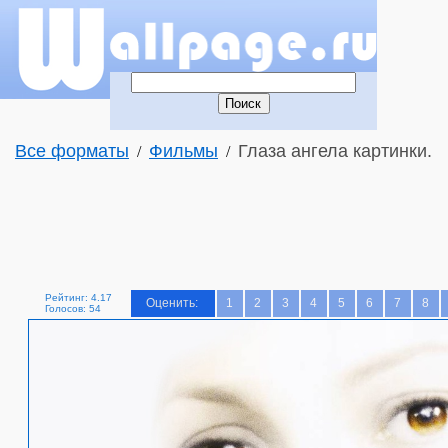
Все форматы
Фильмы
Глаза ангела картинки.
/
/
Рейтинг: 4.17
Оценить:
1
2
3
4
5
6
7
8
Голосов: 54