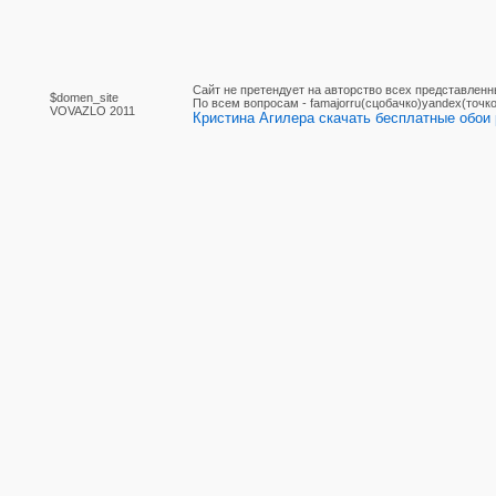
Сайт не претендует на авторство всех представленн
$domen_site
По вcем вопросам - famajorru(сцобачко)yandex(точко
VOVAZLO 2011
Кристина Агилера скачать бесплатные обои 