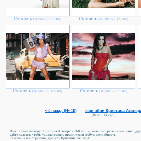
Смотреть
Смотреть
(1024х768, 51 Kb)
(1024х768, 171 Kb)
Смотреть
Смотреть
(1024х768, 155 Kb)
(1024х768, 95 Kb)
<< назад (№ 10)
еще обои Кристина Агилера
(Всего: 14 стр.)
Всего обоев на тему 'Кристина Агилера' - 168 шт., можете смотреть их или найти д
сайте хватает, чтобы удовлетворить практически любую потребность.
Ссылки на все страницы, где есть Кристина Агилера: